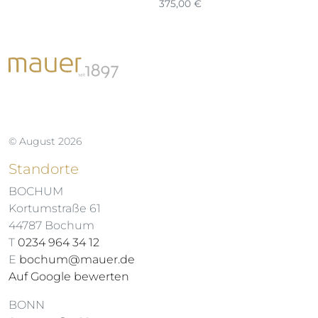
375,00
€
2
© August 2026
Standorte
BOCHUM
Kortumstraße 61
44787 Bochum
T
0234 964 34 12
E
bochum@mauer.de
Auf Google bewerten
BONN