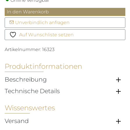
Online verfügbar
Martelé
In den Warenkorb
Wodkabecher
Unverbindlich anfragen
Menge
Auf Wunschliste setzen
Artikelnummer:
16323
Produktinformationen
Beschreibung
Technische Details
Wissenswertes
Versand