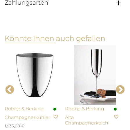
Zahlungsarten
Könnte Ihnen auch gefallen
Robbe & Berking
Robbe & Berking
R
Champagnerkühler
Alta
M
Champagnerkelch
D
1.935,00
€