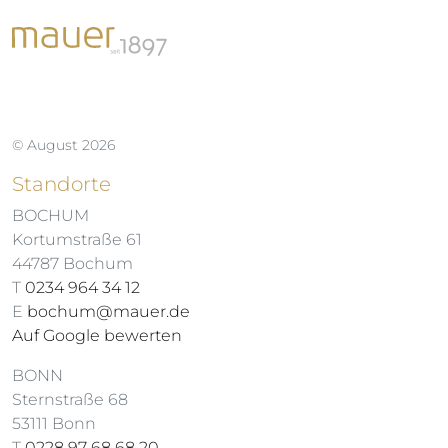
© August 2026
Standorte
BOCHUM
Kortumstraße 61
44787 Bochum
T
0234 964 34 12
E
bochum@mauer.de
Auf Google bewerten
BONN
Sternstraße 68
53111 Bonn
T
0228 97 68 68 20