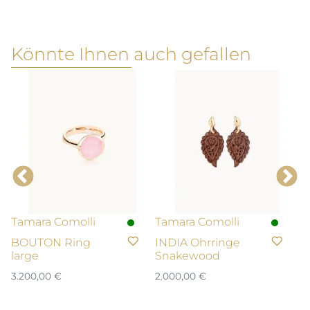
Könnte Ihnen auch gefallen
Tamara Comolli
Tamara Comolli
T
BOUTON Ring
INDIA Ohrringe
M
large
Snakewood
A
3.200,00
€
2.000,00
€
2.