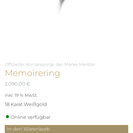
Offizieller Konzessionär der Marke Meister
Memoirering
2.090,00
€
inkl. 19 % MwSt.
18 Karat Weißgold
Online verfügbar
Memoirering
In den Warenkorb