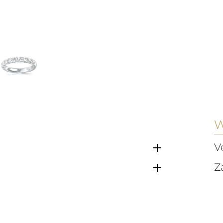
W
V
Z