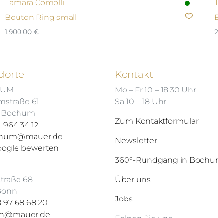
Tamara Comolli
Bouton Ring small
1.900,00
€
2
dorte
Kontakt
HUM
Mo – Fr 10 – 18:30 Uhr
mstraße 61
Sa 10 – 18 Uhr
7 Bochum
Zum Kontaktformular
 964 34 12
hum@mauer.de
Newsletter
oogle bewerten
360°-Rundgang in Boch
N
straße 68
Über uns
 Bonn
Jobs
 97 68 68 20
n@mauer.de