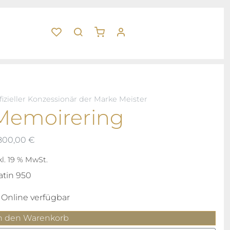
fizieller Konzessionär der Marke Meister
Memoirering
.800,00
€
kl. 19 % MwSt.
atin 950
Online verfügbar
emoirering
n den Warenkorb
enge