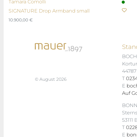
Tamara Comolli
SIGNATURE Drop Armband small
10.900,00
€
Stan
BOC
Kortu
4478
T
0234
© August 2026
E
boc
Auf G
BON
Stern
53111
T
0228
E
bon