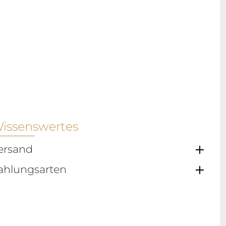
issenswertes
ersand
ahlungsarten