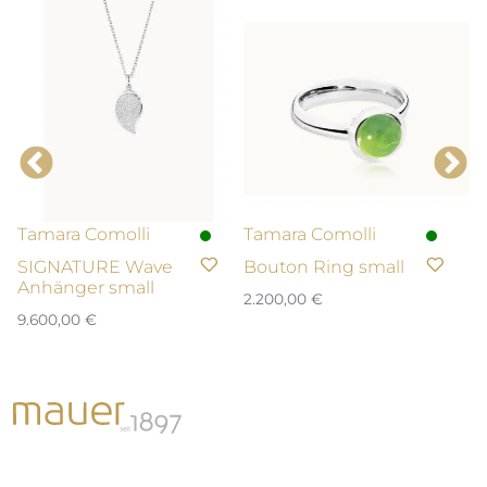
Tamara Comolli
Tamara Comolli
T
SIGNATURE Wave
Bouton Ring small
M
Anhänger small
A
2.200,00
€
9.600,00
€
3.