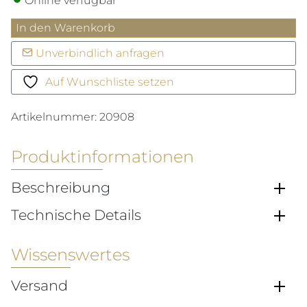
Online verfügbar
Seamaster
In den Warenkorb
300
Unverbindlich anfragen
Menge
Auf Wunschliste setzen
Artikelnummer:
20908
Produktinformationen
Beschreibung
Technische Details
Wissenswertes
Versand