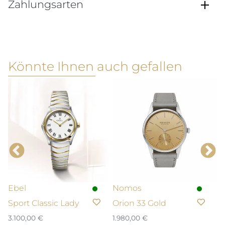
Zahlungsarten
Könnte Ihnen auch gefallen
Ebel
Nomos
T
Sport Classic Lady
Orion 33 Gold
M
3.100,00
€
1.980,00
€
2.