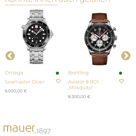
Omega
Breitling
N
Seamaster Diver
Aviator 8 B01
T
‚Mosquito‘
n
6.500,00
€
U
8.300,00
€
3.