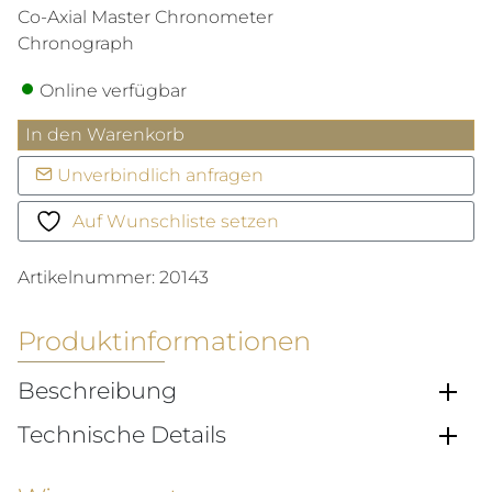
Co-Axial Master Chronometer
Chronograph
Online verfügbar
Speedmaster
In den Warenkorb
Moonwatch
Unverbindlich anfragen
Professional
Menge
Auf Wunschliste setzen
Artikelnummer:
20143
Produktinformationen
Beschreibung
Technische Details