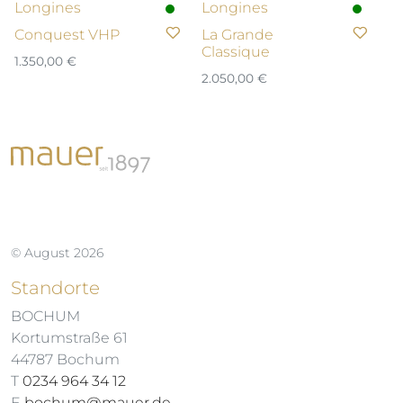
Longines
Longines
N
Conquest VHP
La Grande
O
Classique
1.350,00
€
1.
2.050,00
€
© August 2026
Standorte
BOCHUM
Kortumstraße 61
44787 Bochum
T
0234 964 34 12
E
bochum@mauer.de