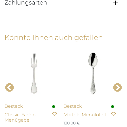
Zahlungsarten
Könnte Ihnen auch gefallen
Besteck
Besteck
B
Classic-Faden
Martelé Menülöffel
A
Menügabel
130,00
€
15