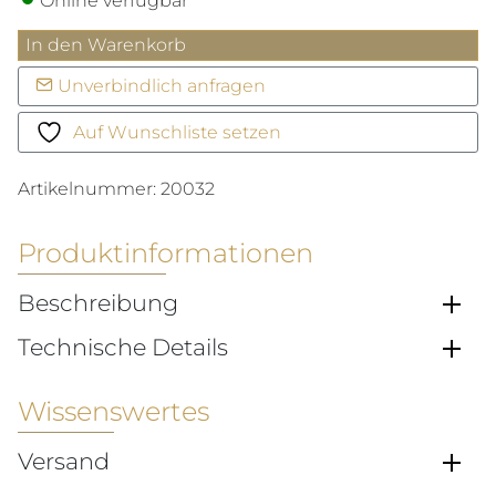
Online verfügbar
Sphinx
In den Warenkorb
Menümesser
Unverbindlich anfragen
Menge
Auf Wunschliste setzen
Artikelnummer:
20032
Produktinformationen
Beschreibung
Technische Details
Wissenswertes
Versand