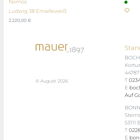
Nomos
Ludwig 38 Emailleweiß
2.220,00
€
Stan
BOC
Kortu
4478
T
0234
© August 2026
E
boc
Auf G
BON
Stern
53111
T
0228
E
bon