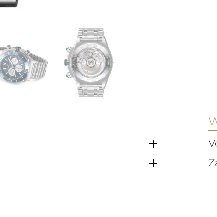
W
V
Z