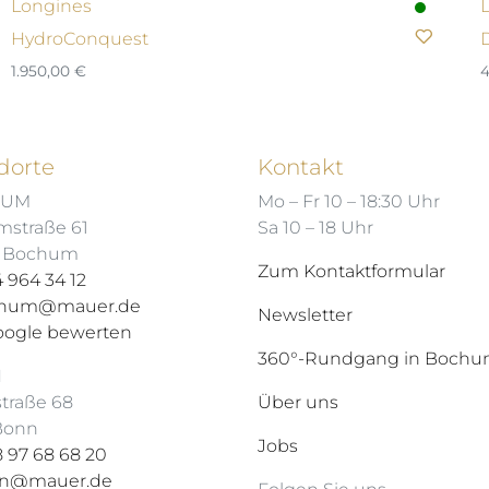
Longines
HydroConquest
1.950,00
€
4
dorte
Kontakt
HUM
Mo – Fr 10 – 18:30 Uhr
mstraße 61
Sa 10 – 18 Uhr
7 Bochum
Zum Kontaktformular
 964 34 12
hum@mauer.de
Newsletter
oogle bewerten
360°-Rundgang in Boch
N
straße 68
Über uns
 Bonn
Jobs
 97 68 68 20
n@mauer.de