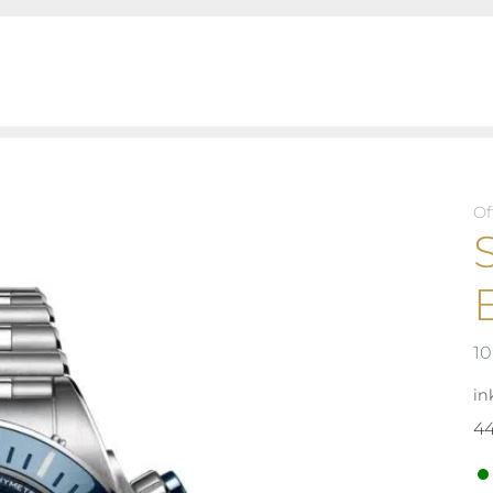
Of
10
in
4