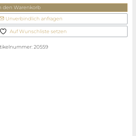
uper
n den Warenkorb
hronomat
Unverbindlich anfragen
01
enge
Auf Wunschliste setzen
rtikelnummer:
20559