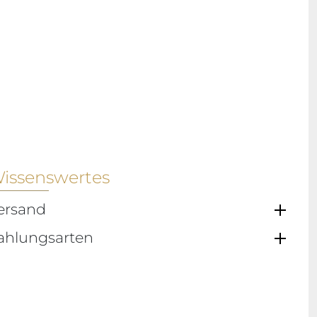
issenswertes
ersand
ahlungsarten