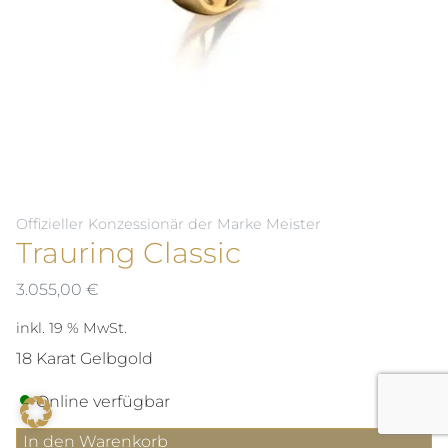
Offizieller Konzessionär der Marke Meister
Trauring Classic
3.055,00
€
inkl. 19 % MwSt.
18 Karat Gelbgold
Online verfügbar
Trauring
In den Warenkorb