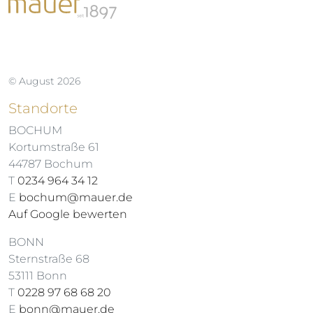
© August 2026
Standorte
BOCHUM
Kortumstraße 61
44787 Bochum
T
0234 964 34 12
E
bochum@mauer.de
Auf Google bewerten
BONN
Sternstraße 68
53111 Bonn
T
0228 97 68 68 20
E
bonn@mauer.de