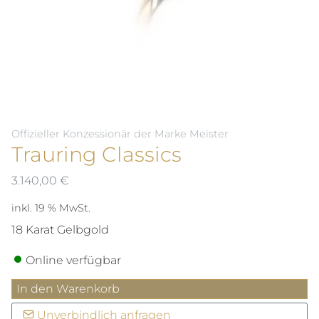
Offizieller Konzessionär der Marke Meister
Trauring Classics
3.140,00
€
inkl. 19 % MwSt.
18 Karat Gelbgold
Online verfügbar
Trauring
In den Warenkorb
Classics
Unverbindlich anfragen