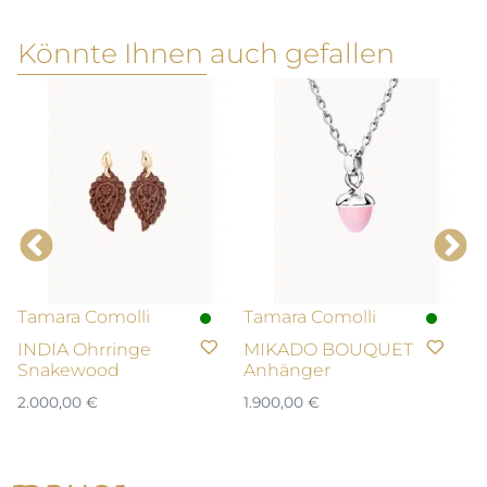
Könnte Ihnen auch gefallen
Tamara Comolli
Tamara Comolli
T
INDIA Ohrringe
MIKADO BOUQUET
B
Snakewood
Anhänger
s
2.000,00
€
1.900,00
€
1.