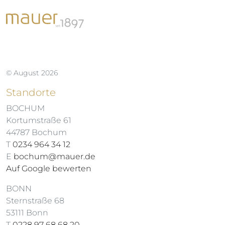
© August 2026
Standorte
BOCHUM
Kortumstraße 61
44787 Bochum
T
0234 964 34 12
E
bochum@mauer.de
Auf Google bewerten
BONN
Sternstraße 68
53111 Bonn
T
0228 97 68 68 20