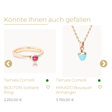
Könnte Ihnen auch gefallen
Tamara Comolli
Tamara Comolli
T
BOUTON Solitaire
MIKADO Bouquet
M
Ring
Anhänger
A
2.250,00
€
3.750,00
€
1.