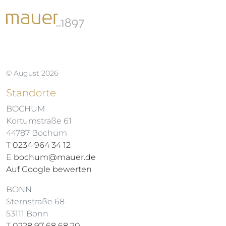
© August 2026
Standorte
BOCHUM
Kortumstraße 61
44787 Bochum
T
0234 964 34 12
E
bochum@mauer.de
Auf Google bewerten
BONN
Sternstraße 68
53111 Bonn
T
0228 97 68 68 20