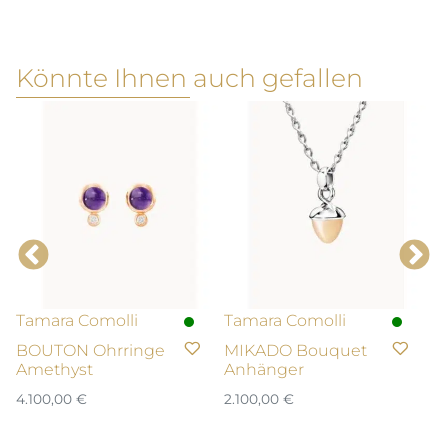
Könnte Ihnen auch gefallen
Tamara Comolli
Tamara Comolli
T
BOUTON Ohrringe
MIKADO Bouquet
M
Amethyst
Anhänger
A
4.100,00
€
2.100,00
€
1.