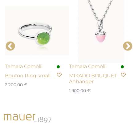
Tamara Comolli
Tamara Comolli
T
Bouton Ring small
MIKADO BOUQUET
B
Anhänger
la
2.200,00
€
1.900,00
€
3.