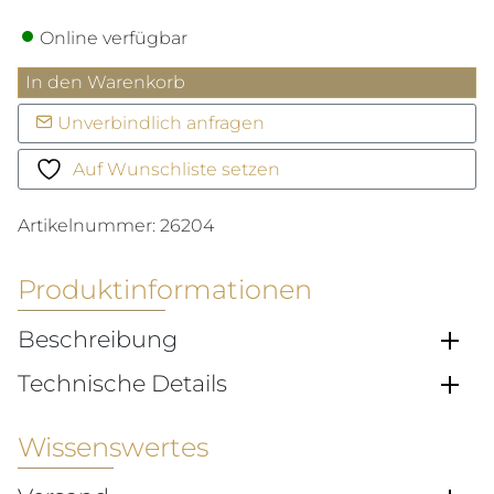
Online verfügbar
Aquaracer
In den Warenkorb
Professional
Unverbindlich anfragen
200
Solargraph
Auf Wunschliste setzen
Menge
Artikelnummer:
26204
Produktinformationen
Beschreibung
Technische Details
Wissenswertes