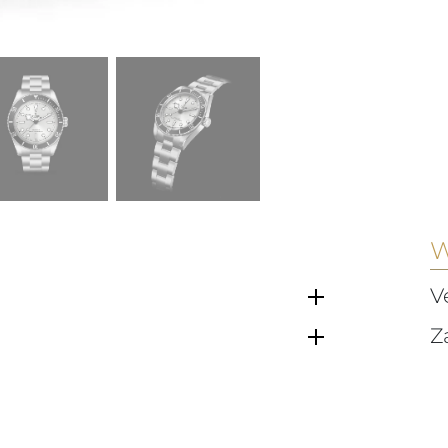
W
V
Z