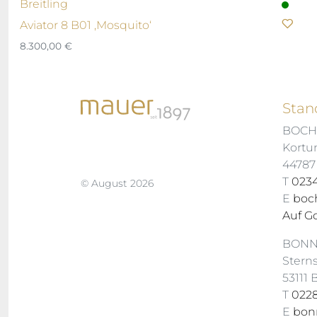
Breitling
Aviator 8 B01 ‚Mosquito‘
8.300,00
€
Stan
BOC
Kortu
4478
T
0234
© August 2026
E
boc
Auf G
BON
Stern
53111
T
0228
E
bon