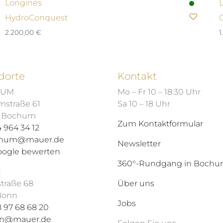
Longines
HydroConquest
2.200,00
€
1
dorte
Kontakt
HUM
Mo – Fr 10 – 18:30 Uhr
mstraße 61
Sa 10 – 18 Uhr
7 Bochum
Zum Kontaktformular
 964 34 12
hum@mauer.de
Newsletter
oogle bewerten
360°-Rundgang in Boch
N
straße 68
Über uns
 Bonn
Jobs
 97 68 68 20
n@mauer.de