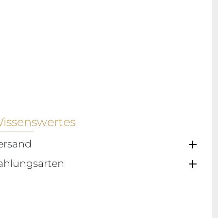
issenswertes
ersand
ahlungsarten