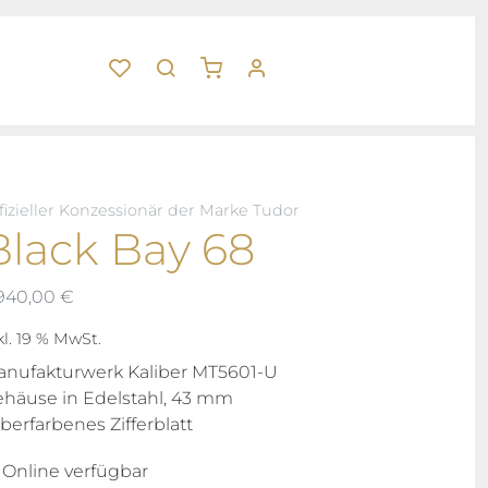
fizieller Konzessionär der Marke Tudor
Black Bay 68
.940,00
€
kl. 19 % MwSt.
nufakturwerk Kaliber MT5601-U
häuse in Edelstahl, 43 mm
lberfarbenes Zifferblatt
Online verfügbar