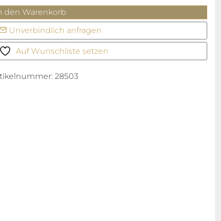
ack
n den Warenkorb
ay
Unverbindlich anfragen
8
enge
Auf Wunschliste setzen
rtikelnummer:
28503