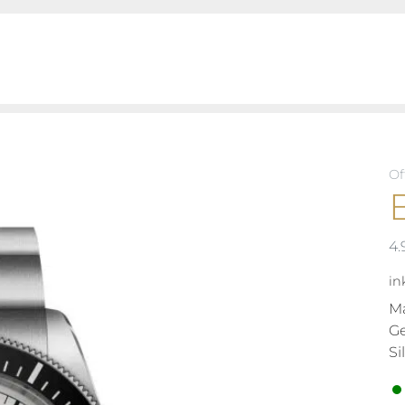
Of
4
in
Ma
Ge
Si