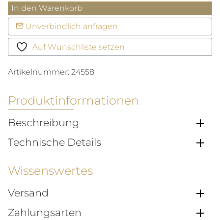
Chronomat
In den Warenkorb
GMT
Unverbindlich anfragen
Menge
Auf Wunschliste setzen
Artikelnummer:
24558
Produktinformationen
Beschreibung
Technische Details
Wissenswertes
Versand
Zahlungsarten