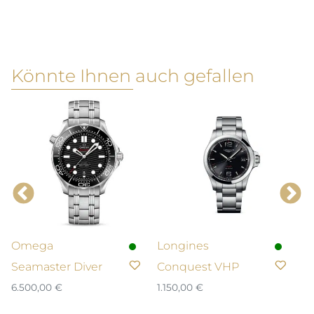
Könnte Ihnen auch gefallen
Omega
Longines
L
Seamaster Diver
Conquest VHP
H
6.500,00
€
1.150,00
€
2.