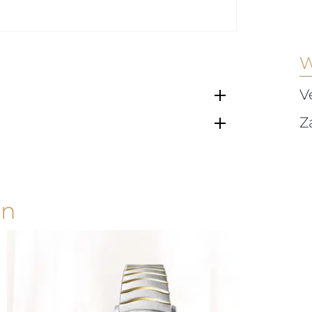
W
V
Z
en