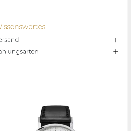
issenswertes
ersand
ahlungsarten