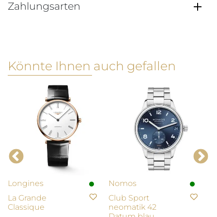
Zahlungsarten
Könnte Ihnen auch gefallen
Longines
Nomos
L
La Grande
Club Sport
C
Classique
neomatik 42
1.
Datum blau