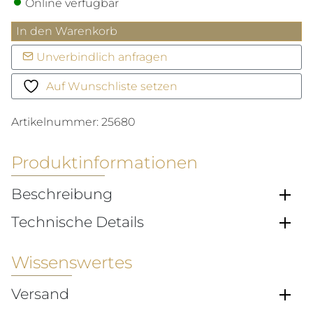
Online verfügbar
Elegance
In den Warenkorb
Hi-
Unverbindlich anfragen
Beat
"Yuka
Auf Wunschliste setzen
Momiji"
Menge
Artikelnummer:
25680
Produktinformationen
Beschreibung
Technische Details
Wissenswertes
Versand