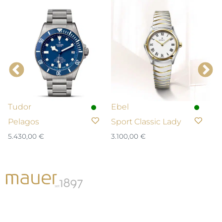
Tudor
Ebel
N
Pelagos
Sport Classic Lady
T
5.430,00
€
3.100,00
€
2.