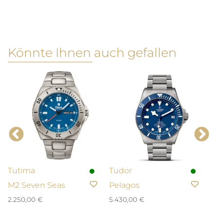
Könnte Ihnen auch gefallen
Tutima
Tudor
L
M2 Seven Seas
Pelagos
R
2.250,00
€
5.430,00
€
2.