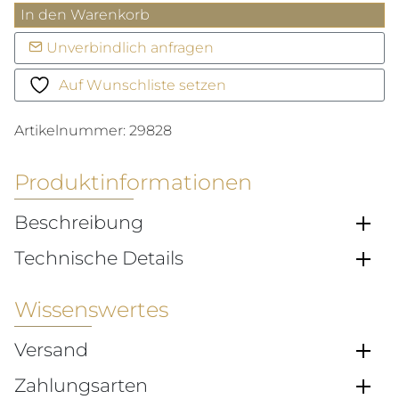
LONGINES
In den Warenkorb
PRIMALUNA
Unverbindlich anfragen
Menge
Auf Wunschliste setzen
Artikelnummer:
29828
Produktinformationen
Beschreibung
Technische Details
Wissenswertes
Versand
Zahlungsarten