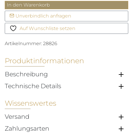
Navitimer
In den Warenkorb
Automatic
Unverbindlich anfragen
Menge
Auf Wunschliste setzen
Artikelnummer:
28826
Produktinformationen
Beschreibung
Technische Details
Wissenswertes
Versand
Zahlungsarten