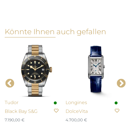
Könnte Ihnen auch gefallen
Tudor
Longines
L
Black Bay S&G
DolceVita
L
C
7.190,00
€
4.700,00
€
2.