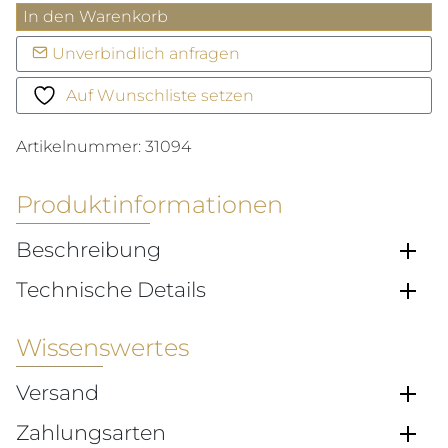
Panthère
In den Warenkorb
de
Unverbindlich anfragen
Cartier
Menge
Auf Wunschliste setzen
Artikelnummer:
31094
Produktinformationen
Beschreibung
Technische Details
Wissenswertes
Versand
Zahlungsarten