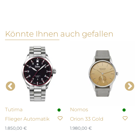
Könnte Ihnen auch gefallen
Tutima
Nomos
T
Flieger Automatik
Orion 33 Gold
M
1.850,00
€
1.980,00
€
2.