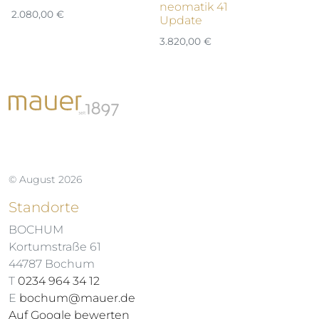
neomatik 41
n
2.080,00
€
Update
D
3.820,00
€
3.
© August 2026
Standorte
BOCHUM
Kortumstraße 61
44787 Bochum
T
0234 964 34 12
E
bochum@mauer.de
Auf Google bewerten