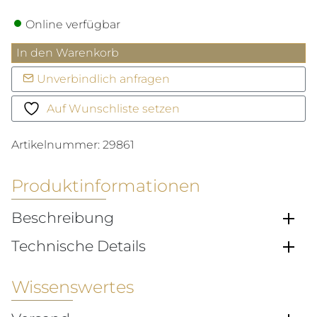
Online verfügbar
Seamaster
In den Warenkorb
Planet
Unverbindlich anfragen
Ocean
600M
Auf Wunschliste setzen
Menge
Artikelnummer:
29861
Produktinformationen
Beschreibung
Technische Details
Wissenswertes