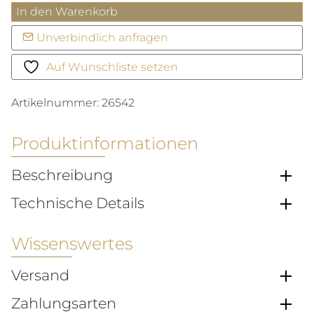
Formula
In den Warenkorb
1
Unverbindlich anfragen
Chronograph
Menge
Auf Wunschliste setzen
Artikelnummer:
26542
Produktinformationen
Beschreibung
Technische Details
Wissenswertes
Versand
Zahlungsarten