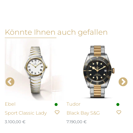
Könnte Ihnen auch gefallen
Ebel
Tudor
L
Sport Classic Lady
Black Bay S&G
H
3.100,00
€
7.190,00
€
2.