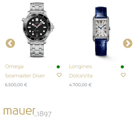
Omega
Longines
E
Seamaster Diver
DolceVita
Sp
6.500,00
€
4.700,00
€
3.